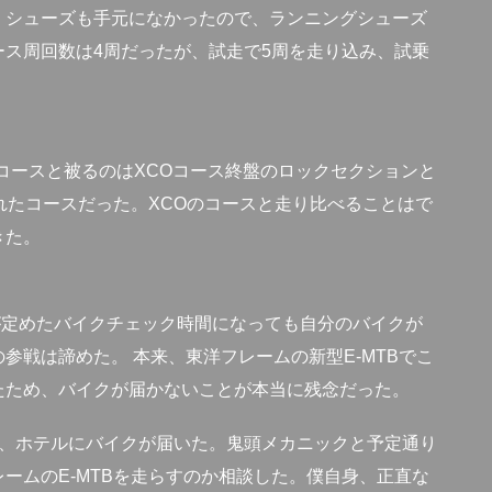
。シューズも手元になかったので、ランニングシューズ
ス周回数は4周だったが、試走で5周を走り込み、試乗
のコースと被るのはXCOコース終盤のロックセクションと
されたコースだった。XCOのコースと走り比べることはで
きた。
が定めたバイクチェック時間になっても自分のバイクが
参戦は諦めた。 本来、東洋フレームの新型E-MTBでこ
たため、バイクが届かないことが本当に残念だった。
ら、ホテルにバイクが届いた。鬼頭メカニックと予定通り
ームのE-MTBを走らすのか相談した。僕自身、正直な