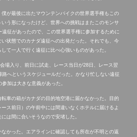
、僕が最後に出たマウンテンバイクの世界選手権もこの
ういう形になったけど、世界への挑戦はまたこのモンサ
ギー遠征があったので、この世界選手権に参加するために
ない状態でのカナダ遠征への出発だった。それでも、今
らして一人で行く遠征に比べ心強いものがあった。
に会場入り、前日に試走、レース当日が28日、レース翌
帰路へというスケジュールだった。かなり忙しない遠征
への参加は大きな意義があった。
自転車の箱がカナダの目的地空港に届かなかった。目的
レース前日）の午前中には間違いなくホテルに届けるよ
走には間に合いそうなので安堵した。
かなかった。エアラインに確認しても所在が不明との返