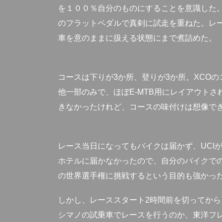
を１００％自分のものにすることを意識した
のフラットペダルで真剣に試走を重ねた。レー
車を意のままに扱える状態にまで煮詰めた。
コースは下りが3か所、登りが3か所。XCO
他一部のみで、ほぼE-MTB用にレイアウト
きなかったけれど、コースの味付けは想像で
レース当日になってもバイクは届かず、UCI
ホテルに届かなかったので、自分のバイクでの
の世界選手権に挑戦するという目的も強かっ
しかし、レーススタート2時間前を切ってか
シマノの試乗車でレースを行うのか、東洋フレ