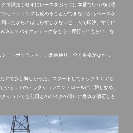
イクで試走もせずにレースをぶっつけ本番で行うのは恐
クのセッティングも攻めることができないからペースが
が届いたからには走らすしかないと二人で即決、すぐに
頼み込んでバイクチェックをもう一度行ってもらい、な
スタートボックスへ。ご想像通り、全く余裕がなかっ
ったので少し悔しかった。スタートしてトップ１０ぐら
してからリアのトラクションコントロールに苦戦し始め、
セクションでも前日とのバイクの違いに身体が順応しき