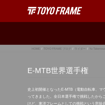
コ
ナ
ン
ビ
テ
ゲ
ン
ー
ツ
シ
へ
ョ
ス
ン
キ
に
ッ
移
HOME
TOYO FRAME ブログ
ライダー
Yu Takenou
プ
動
E-MTB世界選手権
史上初開催となったE-MTB（電動自転車、
ってきました。全日本選手権で挑戦したから
けど、東洋フレームとしての挑戦という意味合