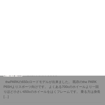
うございます。本日時点でご注文・お問い合わせ
いただいている分にて、初回入荷分の在庫が完売
となりました。 次回生産へ向けて […]
thePARK PBSE ホワイト
thePARKの電動ビーチクルーザーのホワイトがで
きました。 販売価格 225,000円(税別) カスタム
で前カゴを取り付けると雰囲気がグッと良くなり
荷物が載せられます。この写真 […]
背が低いけど、かっこいい自転車
に乗りたい！という方へ。
thePARK 650c
thePARKの650cロードモデルが出来ました。 既存のthe PARK
P65Hよりスポーツ向けです。 よくある700cのホイールより一回
りほど小さい650cのホイールをはくフレームです。 乗る方は身長
[…]