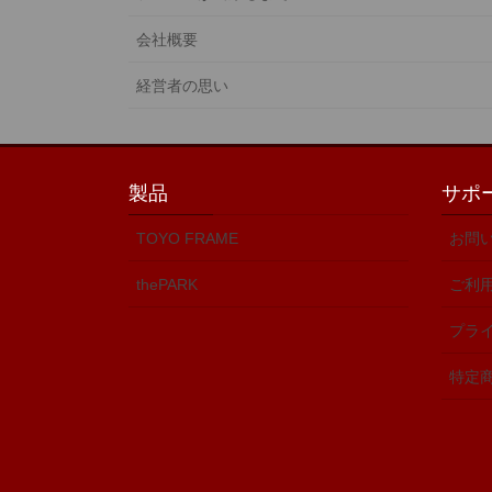
会社概要
経営者の思い
製品
サポ
TOYO FRAME
お問
thePARK
ご利
プラ
特定