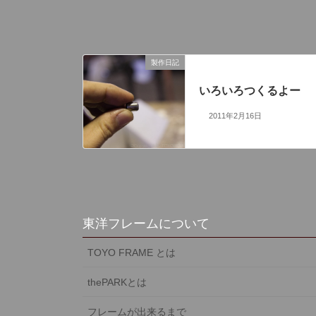
製作日記
前の記事
いろいろつくるよー
2011年2月16日
東洋フレームについて
TOYO FRAME とは
thePARKとは
フレームが出来るまで