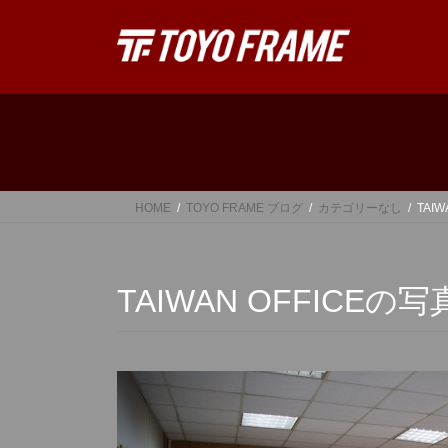
コ
ナ
ン
ビ
テ
ゲ
ン
ー
ツ
シ
へ
ョ
ス
ン
キ
に
ッ
移
HOME
TOYO FRAME ブログ
カテゴリーなし
TAI
プ
動
TAIWAN OFFICEの写