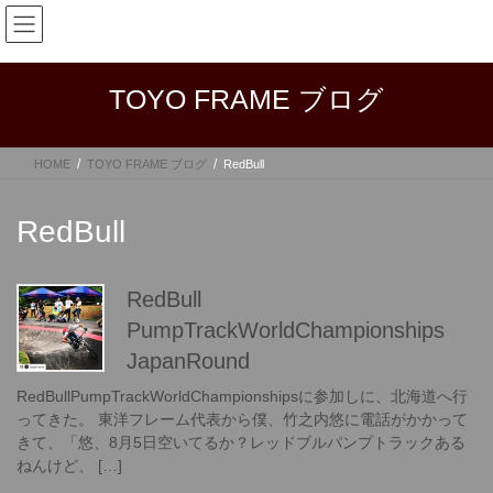
コ
ナ
ン
ビ
テ
ゲ
ン
ー
TOYO FRAME ブログ
ツ
シ
へ
ョ
ス
ン
HOME
TOYO FRAME ブログ
RedBull
キ
に
ッ
移
プ
動
RedBull
RedBull
PumpTrackWorldChampionships
JapanRound
RedBullPumpTrackWorldChampionshipsに参加しに、北海道へ行
ってきた。 東洋フレーム代表から僕、竹之内悠に電話がかかって
きて、「悠、8月5日空いてるか？レッドブルパンプトラックある
ねんけど、 […]