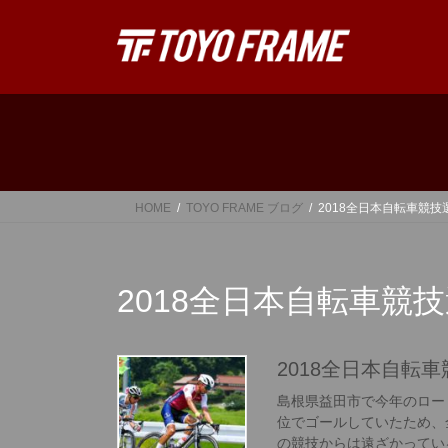
コ
ナ
ン
ビ
テ
ゲ
ン
ー
ツ
シ
へ
ョ
ス
ン
キ
に
ッ
移
HOME
TOYO FRAME ブログ
2018全日本自転車競
プ
動
2018全日本自転車競
2018全日本自転
島根県益田市で今年のロー
位でゴールしていたため、
の競技からは遠ざかっている