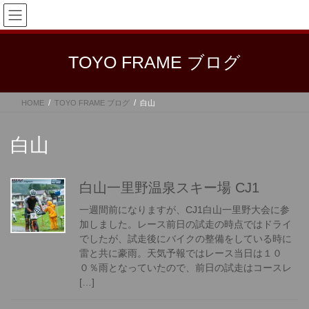
コ
ナ
ン
ビ
テ
ゲ
ン
ー
TOYO FRAME ブログ
ツ
シ
へ
ョ
ス
ン
HOME
TOYO FRAME ブログ
白山
キ
に
ッ
移
プ
動
白山
白山一里野温泉スキー場 CJ1
一週間前になりますが、CJ1白山一里野大会に参
加しました。レース前日の試走の時点ではドライ
でしたが、試走後にバイクの整備をしている時に
雷と共に豪雨。天気予報ではレース当日は１０
０％雨となっていたので、前日の試走はコースレ
[…]