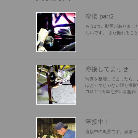
溶接 part2
もう1つ、動画がありました
ないです。 また撮れるこ
溶接してまっせ
写真を整理してましたら、
ぽどヒマじゃない限り撮影
FUJI111周年モデルを製作
溶接中！
溶接中の風景です。頑張っ