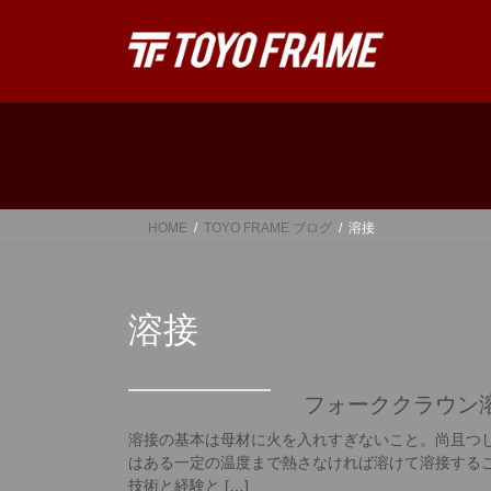
コ
ナ
ン
ビ
テ
ゲ
ン
ー
ツ
シ
へ
ョ
ス
ン
キ
に
ッ
移
HOME
TOYO FRAME ブログ
溶接
プ
動
溶接
フォーククラウン
溶接の基本は母材に火を入れすぎないこと。尚且つ
はある一定の温度まで熱さなければ溶けて溶接する
技術と経験と […]