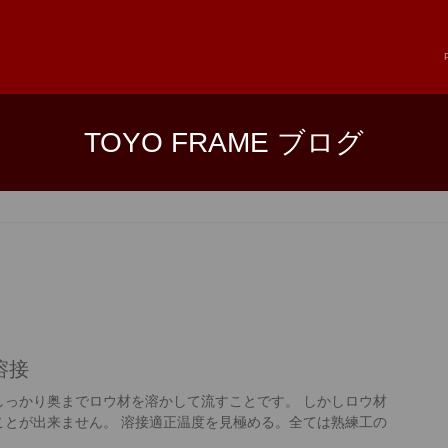
TOYO FRAME ブログ
溶接
しっかり奥までロウ材を溶かして流すことです。 しかしロウ材
ことが出来ません。 溶接適正温度を見極める。全ては熟練工の