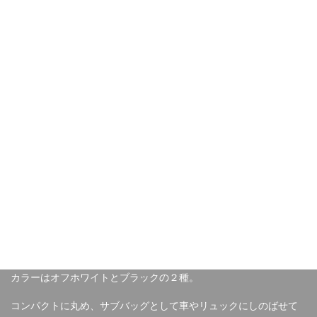
ク
アクセサリー
,
アパレル
,
小物
,
サイクルトートバック
,
トートバック
ル
ト
ー
説明
追加情報
ト
バ
ッ
説明
グ
個
レース会場でかさばりがちなシューズやヘルメット、補給食やお
財布などの持ち歩きに重宝する丈夫な帆布製サイクルトートバッ
グがラインナップに加わりました。
ショルダーストラップと手持ちのハンドストラップ、内部には２
つに分かれたポケットが付いておりアーレンキーなどちょっとし
た小物もスッキリ収納できます。
カラーはオフホワイトとブラックの２種。
コンパクトに丸め、サブバッグとして車やリュックにしのばせて