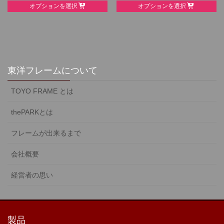
オプションを選択
オプションを選択
product
product
has
has
multiple
multiple
variants.
variants.
The
The
options
options
東洋フレームについて
may
may
TOYO FRAME とは
be
be
chosen
chosen
thePARKとは
on
on
the
the
フレームが出来るまで
product
product
page
page
会社概要
経営者の思い
製品