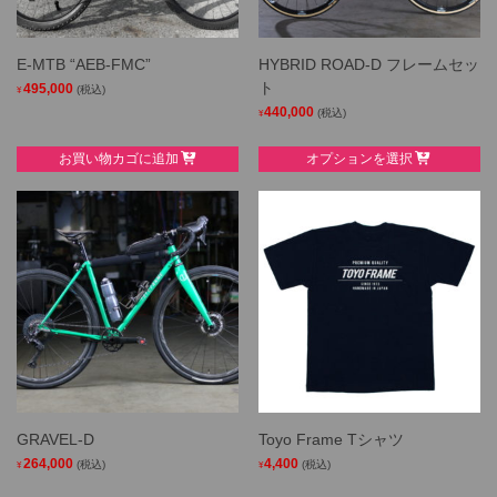
E-MTB “AEB-FMC”
HYBRID ROAD-D フレームセッ
ト
495,000
(税込)
¥
440,000
(税込)
¥
This
お買い物カゴに追加
オプションを選択
product
has
multiple
variants.
The
options
may
be
chosen
on
the
GRAVEL-D
Toyo Frame Tシャツ
product
264,000
4,400
(税込)
(税込)
¥
¥
page
This
This