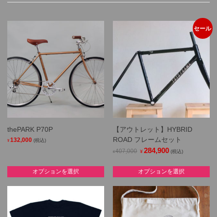
セール
thePARK P70P
【アウトレット】HYBRID
ROAD フレームセット
132,000
(税込)
¥
Original
284,900
Current
407,000
¥
(税込)
¥
This
price
price
product
This
オプションを選択
オプションを選択
was:
is:
has
product
¥407,000.
¥284,900.
multiple
has
variants.
multiple
The
variants.