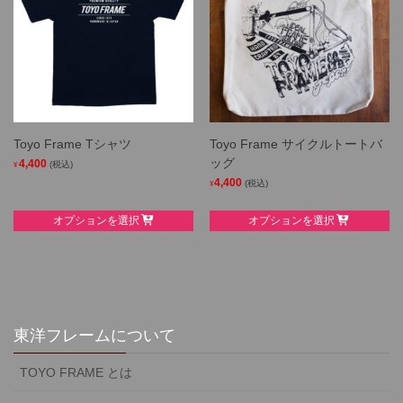
options
The
may
options
be
may
chosen
be
on
chosen
the
on
product
the
Toyo Frame Tシャツ
Toyo Frame サイクルトートバ
page
product
ッグ
4,400
(税込)
¥
page
4,400
(税込)
¥
This
This
product
オプションを選択
オプションを選択
product
has
has
multiple
multiple
variants.
variants.
The
The
options
options
東洋フレームについて
may
may
be
TOYO FRAME とは
be
chosen
chosen
on