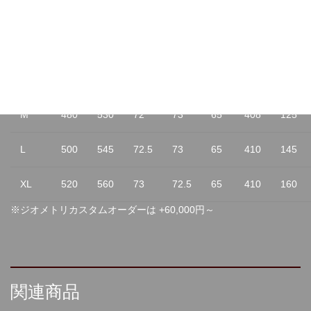
SIZE
SL
TL
HA
SA
HD
RC
HL
XS
440
505
71.5
74
67
405
90
S
460
515
72
73.5
65
408
110
M
480
530
72
73
65
408
125
L
500
545
72.5
73
65
410
145
XL
520
560
73
72.5
65
410
160
※ジオメトリカスタムオーダーは +60,000円～
関連商品