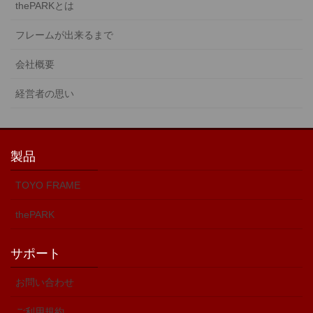
thePARKとは
on
the
the
product
フレームが出来るまで
product
page
page
会社概要
経営者の思い
製品
TOYO FRAME
thePARK
サポート
お問い合わせ
ご利用規約