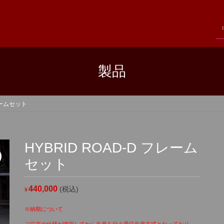
製品
フレームセット
HYBRID ROAD-D フレーム
セット
440,000
(税込)
¥
※納期について