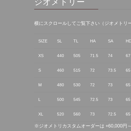
ジオメトリー
横にスクロールしてご覧下さい（
ジオメトリ
SIZE
SL
TL
HA
SA
H
XS
440
505
71.5
74
67
S
460
515
72
73.5
65
M
480
530
72
73
65
L
500
545
72.5
73
65
XL
520
560
73
72.5
65
※ジオメトリカスタムオーダーは +60,000円