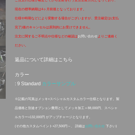
ご注文の仕様が確定してから生産を行う受注生産方式となっており、
現在の標準納期は4ヶ月前後となっております。
仕様や時期などにより変動する場合がございますが、受注確定(お支払
完了)後のキャンセルは原則的にお受けできません。
注文に関するご不明点や仕様などの確認は
お問い合わせ
よりご連絡く
ださい。
返品について
詳細はこちら
カラー
: 9 Standard
カラーサンプル
※記載の写真はメッキ+スペシャルカスタムカラー仕様となります。製
品価格と別途オプション費用としてメッキ加工＋88,000円、スペシャ
ルカラー+132,000円 がアップチャージとなります。
(その他カスタムペイント+27,500円～、 詳細は
お問い合わせ
下さい)