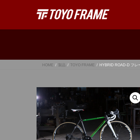
コ
ナ
ン
ビ
テ
ゲ
ン
ー
ツ
シ
へ
ョ
ス
ン
キ
に
ッ
移
HOME
製品
TOYO FRAME
HYBRID ROAD-D 
プ
動