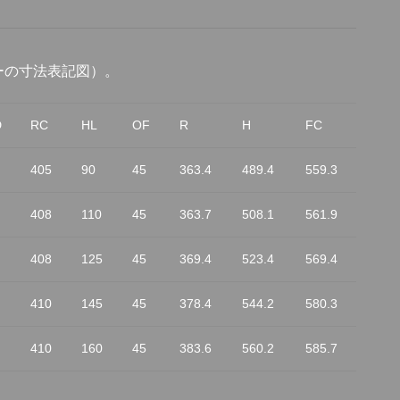
ーの寸法表記図
）。
D
RC
HL
OF
R
H
FC
405
90
45
363.4
489.4
559.3
408
110
45
363.7
508.1
561.9
408
125
45
369.4
523.4
569.4
410
145
45
378.4
544.2
580.3
410
160
45
383.6
560.2
585.7
～