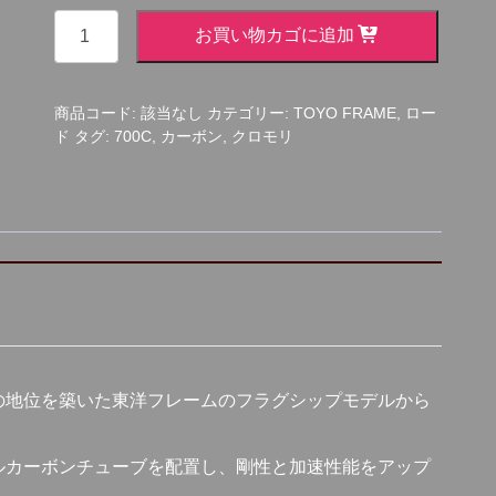
HYBRID
お買い物カゴに追加
ROAD-
D
フ
商品コード:
該当なし
カテゴリー:
TOYO FRAME
,
ロー
レ
ド
タグ:
700C
,
カーボン
,
クロモリ
ー
ム
セ
ッ
ト
個
の地位を築いた東洋フレームのフラグシップモデルから
ルカーボンチューブを配置し、剛性と加速性能をアップ