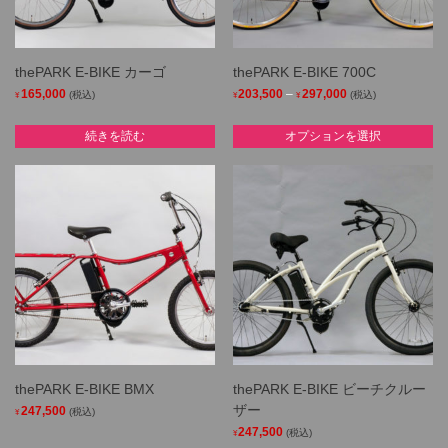
thePARK E-BIKE カーゴ
thePARK E-BIKE 700C
Price
165,000
203,500
–
297,000
(税込)
(税込)
¥
¥
¥
range:
This
続きを読む
オプションを選択
¥203,500
product
through
has
¥297,000
multiple
variants.
The
options
may
be
chosen
on
the
thePARK E-BIKE BMX
thePARK E-BIKE ビーチクルー
product
ザー
247,500
(税込)
¥
page
247,500
(税込)
¥
This