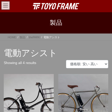
コ
ナ
ン
ビ
テ
ゲ
ン
ー
製品
ツ
シ
へ
ョ
ス
ン
HOME
製品
thePARK
電動アシスト
キ
に
ッ
移
プ
動
電動アシスト
Sorted
Showing all 4 results
by
price:
low
to
high