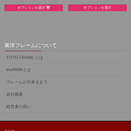
This
product
オプションを選択
オプションを選択
product
has
has
multiple
multiple
variants.
variants.
The
The
options
options
東洋フレームについて
may
may
be
TOYO FRAME とは
be
chosen
chosen
on
thePARKとは
on
the
the
product
フレームが出来るまで
product
page
page
会社概要
経営者の思い