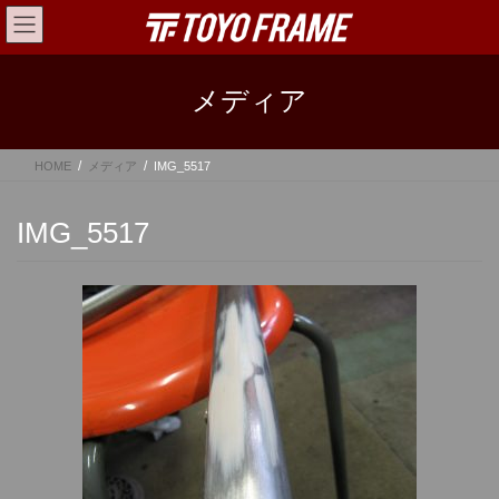
コ
ナ
ン
ビ
テ
ゲ
ン
ー
メディア
ツ
シ
へ
ョ
ス
ン
HOME
メディア
IMG_5517
キ
に
ッ
移
プ
動
IMG_5517