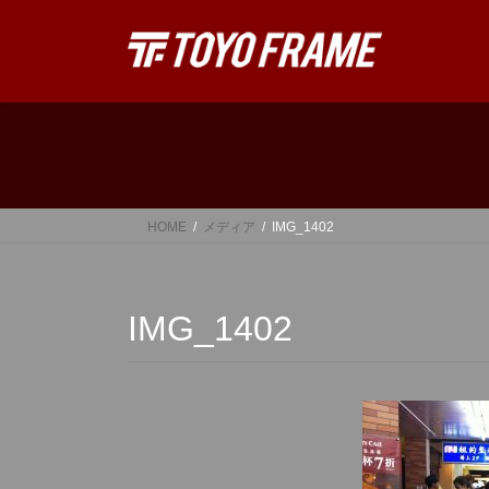
コ
ナ
ン
ビ
テ
ゲ
ン
ー
ツ
シ
へ
ョ
ス
ン
キ
に
ッ
移
HOME
メディア
IMG_1402
プ
動
IMG_1402