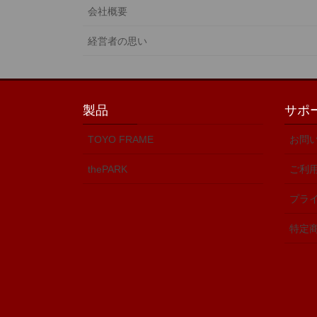
会社概要
経営者の思い
製品
サポ
TOYO FRAME
お問
thePARK
ご利
プラ
特定