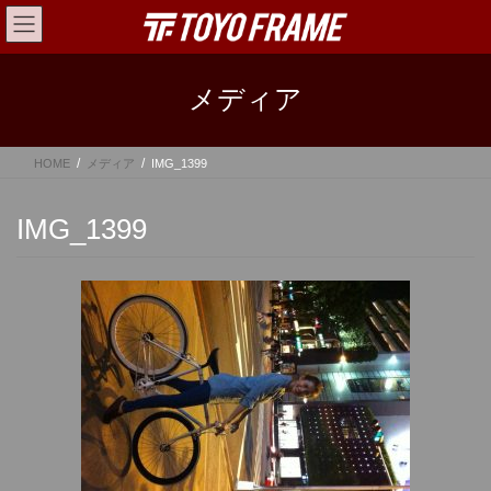
コ
ナ
ン
ビ
テ
ゲ
ン
ー
メディア
ツ
シ
へ
ョ
ス
ン
HOME
メディア
IMG_1399
キ
に
ッ
移
プ
動
IMG_1399