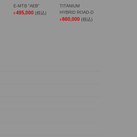
E-MTB "AEB”
TITANIUM
HYBRID ROAD-D
495,000
(税込)
¥
660,000
(税込)
¥