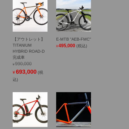
¥115,500
【アウトレット】
E-MTB "AEB-FMC"
TITANIUM
495,000
(税込)
¥
HYBRID ROAD-D
完成車
990,000
¥
Original
Current
693,000
¥
(税
price
price
込)
was:
is:
¥990,000.
¥693,000.