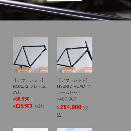
【アウトレット】
【アウトレット】
ROAD-2 フレーム
HYBRID ROAD フ
のみ
レームセット
88,550
–
407,000
¥
¥
Price
Original
Current
115,500
(税込)
284,900
¥
¥
(税
range:
price
price
込)
¥88,550
was:
is:
through
¥407,000.
¥284,900.