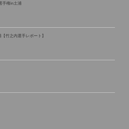
選手権in土浦
土浦【竹之内選手レポート】