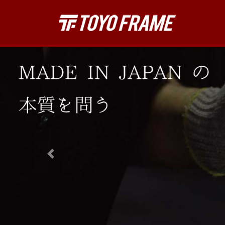
コ
ナ
ン
ビ
テ
ゲ
ン
ー
ツ
シ
へ
ョ
ス
ン
キ
に
ッ
移
プ
動
Previous