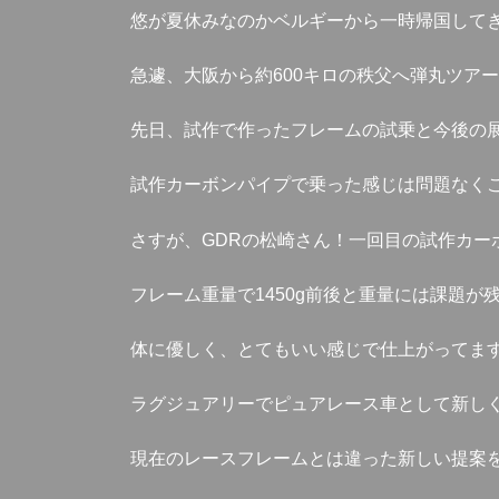
悠が夏休みなのかベルギーから一時帰国して
急遽、大阪から約600キロの秩父へ弾丸ツア
先日、試作で作ったフレームの試乗と今後の
試作カーボンパイプで乗った感じは問題なく
さすが、GDRの松崎さん！一回目の試作カー
フレーム重量で1450g前後と重量には課題
体に優しく、とてもいい感じで仕上がってま
ラグジュアリーでピュアレース車として新し
現在のレースフレームとは違った新しい提案