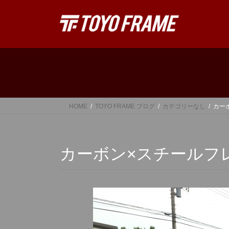
コ
ナ
ン
ビ
テ
ゲ
ン
ー
ツ
シ
へ
ョ
ス
ン
キ
に
ッ
移
HOME
TOYO FRAME ブログ
カテゴリーなし
カー
プ
動
カーボン×スチールフレ