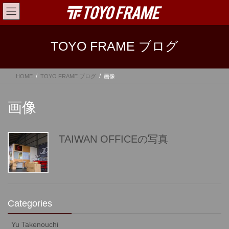
コ
ナ
ン
ビ
テ
ゲ
ン
ー
TOYO FRAME ブログ
ツ
シ
へ
ョ
ス
ン
HOME
TOYO FRAME ブログ
画像
キ
に
ッ
移
プ
動
画像
TAIWAN OFFICEの写真
Categories
Yu Takenouchi