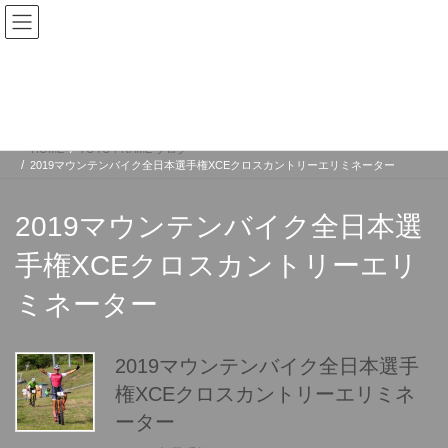
コ
ナ
ン
ビ
テ
ゲ
ン
ー
TOYO FRAME ブログ
ツ
シ
へ
ョ
ス
ン
HOME
TOYO FRAME ブログ
キ
に
2019マウンテンバイク全日本選手権XCEクロスカントリーエリミネーター
ッ
移
プ
動
2019マウンテンバイク全日本選
手権XCEクロスカントリーエリ
ミネーター
2019マウンテンバイク全日本選手
権XCEクロスカントリーエリミネ
ーター