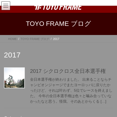
コ
ナ
ン
ビ
テ
ゲ
ン
ー
TOYO FRAME ブログ
ツ
シ
へ
ョ
ス
ン
HOME
TOYO FRAME ブログ
2017
キ
に
ッ
移
プ
動
2017
2017 シクロクロス全日本選手権
全日本選手権が終わりました。 出来ることならチ
ャンピオンジャージでまたヨーロッパに戻りたか
ったけど、それは叶わず、5位でレースを終えまし
た。 今年の全日本選手権は色々と噛み合っていな
かったなと思う。怪我、そのあとからくる […]