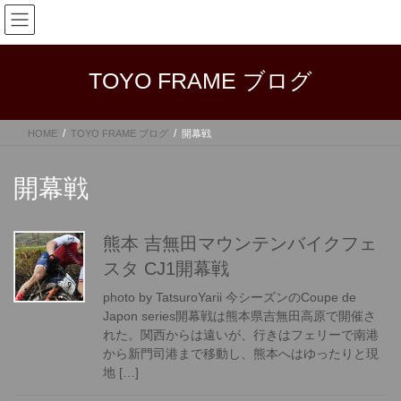
コ
ナ
ン
ビ
テ
ゲ
ン
ー
TOYO FRAME ブログ
ツ
シ
へ
ョ
ス
ン
HOME
TOYO FRAME ブログ
開幕戦
キ
に
ッ
移
プ
動
開幕戦
熊本 吉無田マウンテンバイクフェ
スタ CJ1開幕戦
photo by TatsuroYarii 今シーズンのCoupe de
Japon series開幕戦は熊本県吉無田高原で開催さ
れた。関西からは遠いが、行きはフェリーで南港
から新門司港まで移動し、熊本へはゆったりと現
地 […]