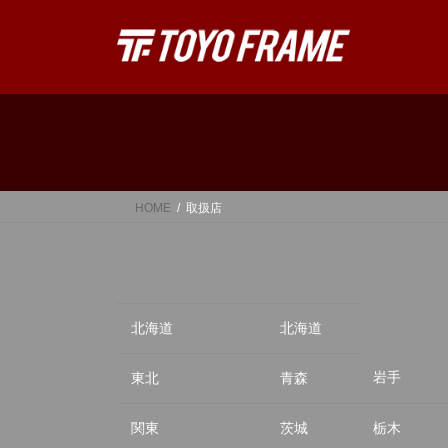
コ
ナ
ン
ビ
テ
ゲ
ン
ー
ツ
シ
へ
ョ
ス
ン
キ
に
ッ
移
HOME
取扱店
プ
動
北海道
北海道
岩手
東北
青森
関東
茨城
栃木