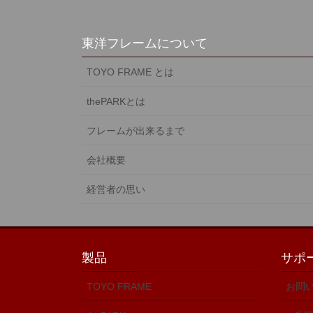
東洋フレームについて
TOYO FRAME とは
thePARKとは
フレームが出来るまで
会社概要
経営者の思い
製品
サポ
TOYO FRAME
お問