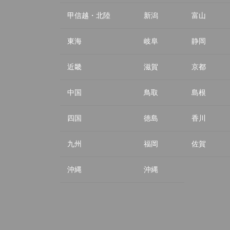
甲信越・北陸
新潟
富山
東海
岐阜
静岡
近畿
滋賀
京都
中国
鳥取
島根
四国
徳島
香川
九州
福岡
佐賀
沖縄
沖縄