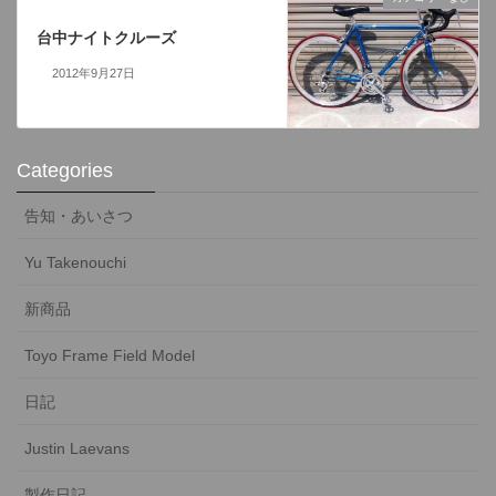
次の記事
台中ナイトクルーズ
2012年9月27日
Categories
告知・あいさつ
Yu Takenouchi
新商品
Toyo Frame Field Model
日記
Justin Laevans
製作日記