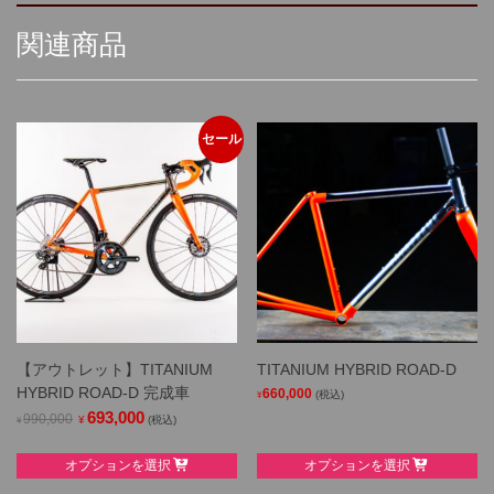
関連商品
セール
【アウトレット】TITANIUM
TITANIUM HYBRID ROAD-D
HYBRID ROAD-D 完成車
660,000
(税込)
¥
Original
693,000
Current
990,000
¥
(税込)
¥
This
price
price
This
product
オプションを選択
オプションを選択
was:
is:
product
has
¥990,000.
¥693,000.