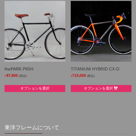
has
multiple
multiple
variants.
variants.
The
The
options
options
may
may
be
be
chosen
chosen
on
on
the
the
product
thePARK P65H
TITANIUM HYBRID CX-D
product
page
97,900
715,000
(税込)
(税込)
¥
¥
page
This
This
オプションを選択
オプションを選択
product
product
has
has
multiple
multiple
variants.
variants.
The
The
options
options
東洋フレームについて
may
may