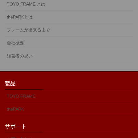
TOYO FRAME とは
be
be
chosen
chosen
thePARKとは
on
on
the
the
フレームが出来るまで
product
product
page
page
会社概要
経営者の思い
製品
TOYO FRAME
thePARK
サポート