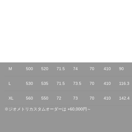
横にスクロールしてご覧下さい（
ジオメトリーの寸法表記図
）。
※XSサイズは650Cホイール設計
SIZE
SL
TL
HA
SA
HD
RC
HL
XS
450
495
71
74.5
55
395
100
M
500
520
71.5
74
70
410
90
L
530
535
71.5
73.5
70
410
116.3
XL
560
550
72
73
70
410
142.4
※ジオメトリカスタムオーダーは +60,000円～