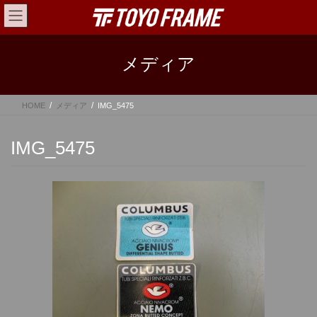
コ
ナ
ン
ビ
テ
ゲ
ン
ー
メディア
ツ
シ
へ
ョ
ス
ン
HOME
メディア
IMG_5475
キ
に
ッ
移
プ
動
IMG_5475