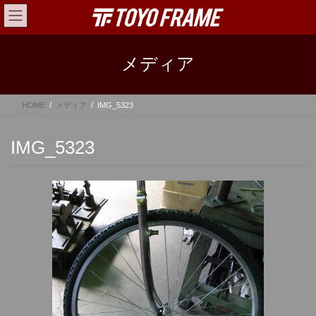
コ
ナ
ン
ビ
テ
ゲ
ン
ー
メディア
ツ
シ
へ
ョ
ス
ン
HOME
メディア
IMG_5323
キ
に
ッ
移
プ
動
IMG_5323