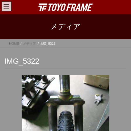
コ
ナ
ン
ビ
テ
ゲ
ン
ー
メディア
ツ
シ
へ
ョ
ス
ン
HOME
メディア
IMG_5322
キ
に
ッ
移
プ
動
IMG_5322