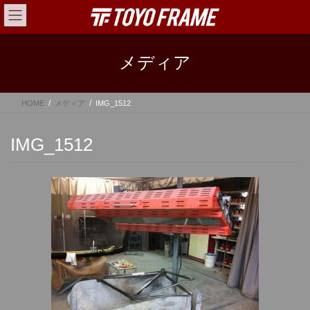
コ
ナ
ン
ビ
テ
ゲ
ン
ー
メディア
ツ
シ
へ
ョ
ス
ン
HOME
メディア
IMG_1512
キ
に
ッ
移
プ
動
IMG_1512