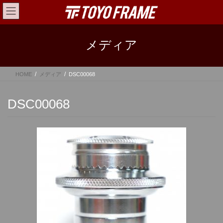
コ
ナ
ン
ビ
テ
ゲ
ン
ー
メディア
ツ
シ
へ
ョ
ス
ン
HOME
メディア
DSC00068
キ
に
ッ
移
プ
動
DSC00068