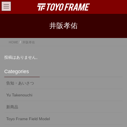
コ
ナ
ン
ビ
テ
ゲ
ン
ー
井阪孝佑
ツ
シ
へ
ョ
ス
ン
HOME
井阪孝佑
キ
に
ッ
移
プ
動
投稿はありません。
Categories
告知・あいさつ
Yu Takenouchi
新商品
Toyo Frame Field Model