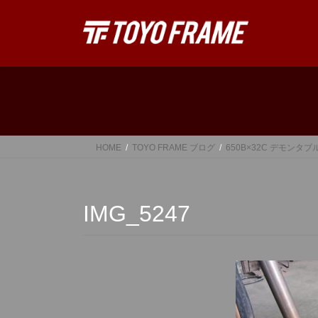
コ
ナ
ン
ビ
テ
ゲ
ン
ー
ツ
シ
へ
ョ
ス
ン
キ
に
ッ
移
HOME
TOYO FRAME ブログ
650B×32C デモンタ
プ
動
IMG_5247