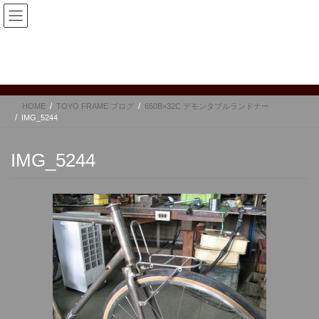
コ
ナ
ン
ビ
テ
ゲ
ン
ー
TOYO FRAME ブログ
ツ
シ
へ
ョ
ス
ン
HOME
TOYO FRAME ブログ
650B×32C デモンタブルランドナー
キ
に
IMG_5244
ッ
移
プ
動
IMG_5244