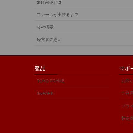
thePARKとは
フレームが出来るまで
会社概要
経営者の思い
製品
サポ
TOYO FRAME
お問
thePARK
ご利
プラ
特定