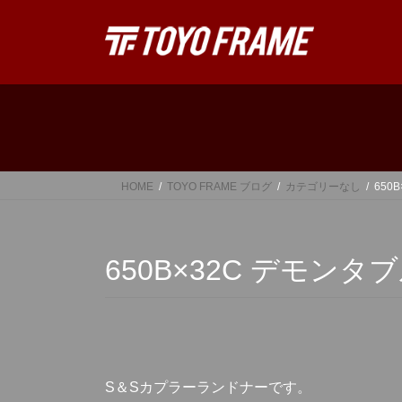
コ
ナ
ン
ビ
テ
ゲ
ン
ー
ツ
シ
へ
ョ
ス
ン
キ
に
ッ
移
HOME
TOYO FRAME ブログ
カテゴリーなし
650
プ
動
650B×32C デモン
S＆Sカプラーランドナーです。