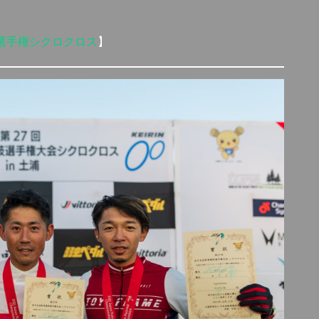
技選手権シクロクロス
】