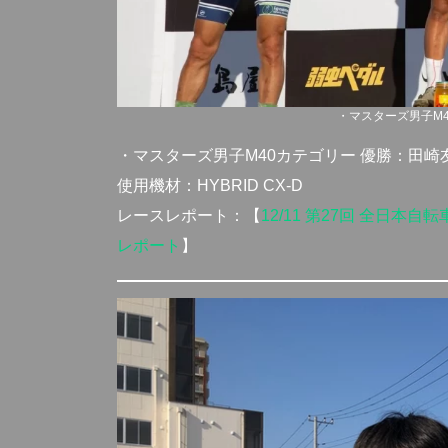
・マスターズ男子M
・マスターズ男子M40カテゴリー 優勝：田崎
使用機材：HYBRID CX-D
レースレポート：【
12/11 第27回 全日本
レポート
】