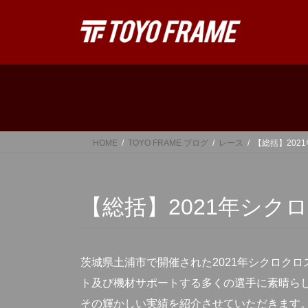
コ
ナ
ン
ビ
テ
ゲ
ン
ー
ツ
シ
へ
ョ
ス
ン
キ
に
ッ
移
HOME
TOYO FRAME ブログ
レース
【総括】202
プ
動
【総括】2021年シク
茨城県土浦市で開催された2021年シクロク
ト及び機材サポートする多くの選手に素晴ら
その輝かしい実績を紹介させていただきます