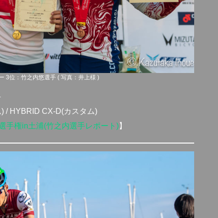
3位：竹之内悠選手 ( 写真：井上様 )
手
 / HYBRID CX-D(カスタム)
選手権in土浦(竹之内選手レポート)
】