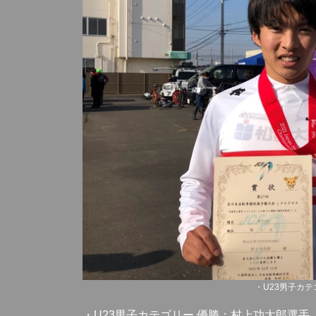
・U23男子カ
・U23男子カテゴリー 優勝：村上功太郎選手