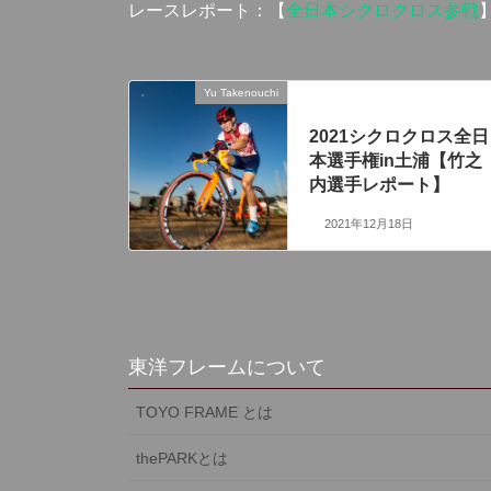
レースレポート：【
全日本シクロクロス参戦
Yu Takenouchi
前の記事
2021シクロクロス全日
本選手権in土浦【竹之
内選手レポート】
2021年12月18日
東洋フレームについて
TOYO FRAME とは
thePARKとは