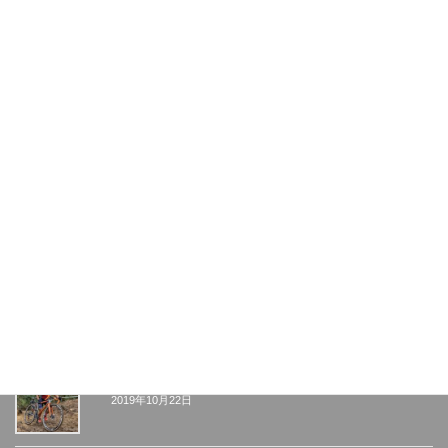
SuperPrestige Ruddervoorde UCI1
2019年11月12日
Koppenbergcross UCI1
2019年11月11日
Beringen UCI2
2019年11月2日
Kiremko NachtVanWoerden UCI2
2019年10月26日
Lichtaart Brace
2019年10月22日