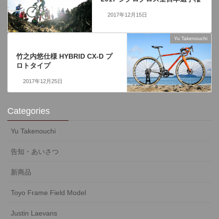
2017年12月15日
Yu Takenouchi
次の記事
竹之内悠仕様 HYBRID CX-D プ
ロトタイプ
2017年12月25日
Categories
Yu Takenouchi
告知・あいさつ
新商品
Toyo Frame Field Model
Justin Laevans