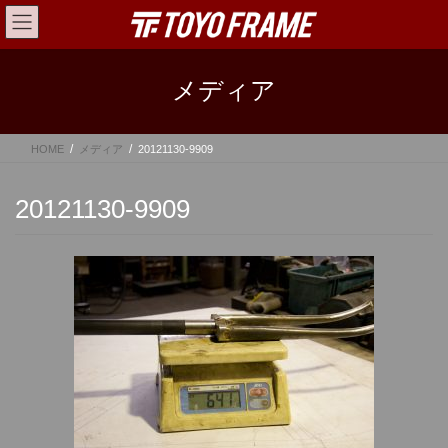
コ
ナ
ン
ビ
テ
ゲ
ン
ー
メディア
ツ
シ
へ
ョ
ス
ン
HOME
メディア
20121130-9909
キ
に
ッ
移
プ
動
20121130-9909