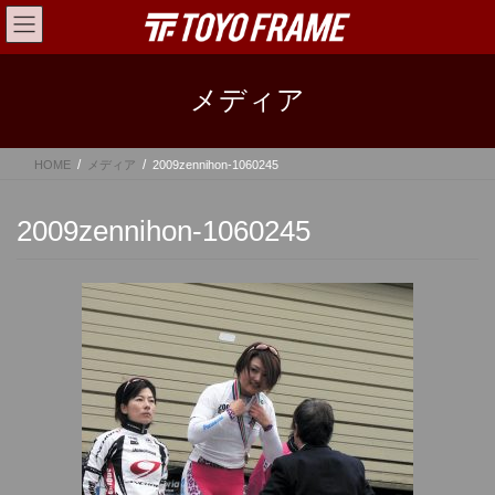
コ
ナ
ン
ビ
テ
ゲ
ン
ー
メディア
ツ
シ
へ
ョ
ス
ン
HOME
メディア
2009zennihon-1060245
キ
に
ッ
移
プ
動
2009zennihon-1060245