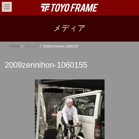
コ
ナ
ン
ビ
テ
ゲ
ン
ー
メディア
ツ
シ
へ
ョ
ス
ン
HOME
メディア
2009zennihon-1060155
キ
に
ッ
移
プ
動
2009zennihon-1060155