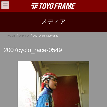
コ
ナ
ン
ビ
テ
ゲ
ン
ー
メディア
ツ
シ
へ
ョ
ス
ン
HOME
メディア
2007cyclo_race-0549
キ
に
ッ
移
プ
動
2007cyclo_race-0549