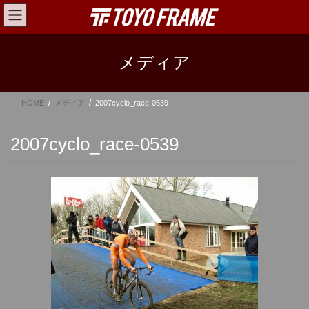
コ
ナ
ン
ビ
テ
ゲ
ン
ー
メディア
ツ
シ
へ
ョ
ス
ン
HOME
メディア
2007cyclo_race-0539
キ
に
ッ
移
プ
動
2007cyclo_race-0539