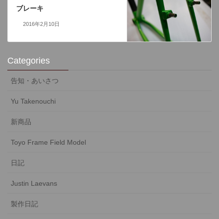
ブレーキ
2016年2月10日
Categories
告知・あいさつ
Yu Takenouchi
新商品
Toyo Frame Field Model
日記
Justin Laevans
製作日記