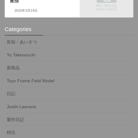
配信
2015年3月14日
Categories
告知・あいさつ
Yu Takenouchi
新商品
Toyo Frame Field Model
日記
Justin Laevans
製作日記
特注