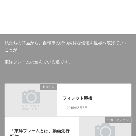
日本の文化、歴史、考え方が染みついた技術者集団。
昨今のメイドインジャパンとは全く違う次元であることを形にし
ています。
私たちの商品から、自転車の持つ純粋な価値を世界へ広げていく
ことが
東洋フレームの進んでいる道です。
製作日記
前の記事
フィレット溶接
2015年3月6日
告知・あいさつ
次の記事
「東洋フレームとは」動画先行