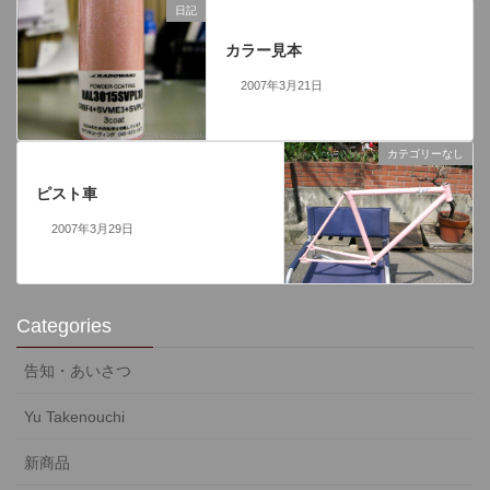
日記
前の記事
カラー見本
2007年3月21日
カテゴリーなし
次の記事
ピスト車
2007年3月29日
Categories
告知・あいさつ
Yu Takenouchi
新商品