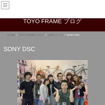
コ
ナ
ン
ビ
テ
ゲ
ン
ー
TOYO FRAME ブログ
ツ
シ
へ
ョ
ス
ン
HOME
TOYO FRAME ブログ
台湾オフィス
SONY DSC
キ
に
ッ
移
プ
動
SONY DSC