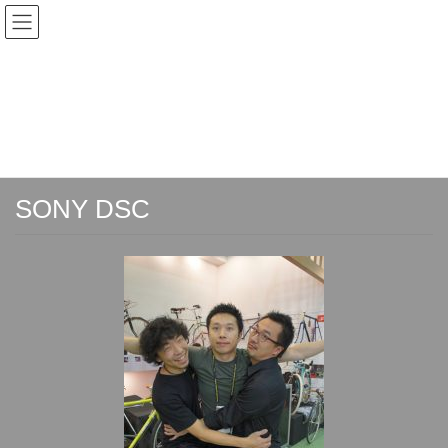
コ
ナ
ン
ビ
テ
ゲ
ン
ー
TOYO FRAME ブログ
ツ
シ
へ
ョ
ス
ン
HOME
TOYO FRAME ブログ
台湾オフィス
SONY DSC
キ
に
ッ
移
プ
動
SONY DSC