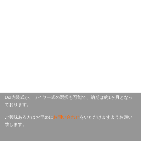
こちらのシステムが採用された HYBRID ROAD、T-Carbon
ROAD、ROAD-Sは
Di2内装式か、ワイヤー式の選択も可能で、納期は約1ヶ月となっ
ております。
ご興味ある方はお早めに
お問い合わせ
をいただけますようお願い
致します。