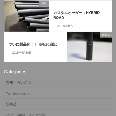
特注
前の記事
カスタムオーダー：HYBRID
ROAD
2016年5月27日
新商品
次の記事
ついに製品化！！ ※6/20追記
2016年6月10日
Categories
告知・あいさつ
Yu Takenouchi
新商品
Toyo Frame Field Model