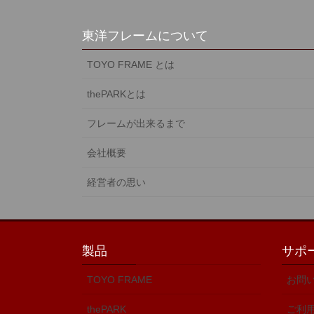
東洋フレームについて
TOYO FRAME とは
thePARKとは
フレームが出来るまで
会社概要
経営者の思い
製品
サポ
TOYO FRAME
お問
thePARK
ご利