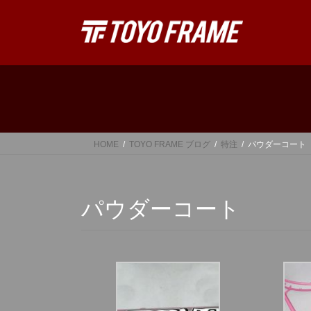
コ
ナ
ン
ビ
テ
ゲ
ン
ー
ツ
シ
へ
ョ
ス
ン
キ
に
ッ
移
HOME
TOYO FRAME ブログ
特注
パウダーコート
プ
動
パウダーコート