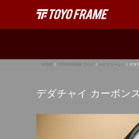
コ
ナ
ン
ビ
テ
ゲ
ン
ー
ツ
シ
へ
ョ
ス
ン
キ
に
ッ
移
HOME
TOYO FRAME ブログ
カテゴリーなし
デダ
プ
動
デダチャイ カーボン