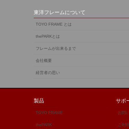
東洋フレームについて
TOYO FRAME とは
thePARKとは
フレームが出来るまで
会社概要
経営者の思い
製品
サポ
TOYO FRAME
お問
thePARK
ご利