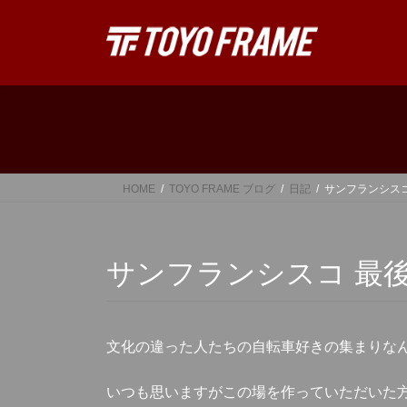
コ
ナ
ン
ビ
テ
ゲ
ン
ー
ツ
シ
へ
ョ
ス
ン
キ
に
ッ
移
HOME
TOYO FRAME ブログ
日記
サンフランシスコ
プ
動
サンフランシスコ 最
文化の違った人たちの自転車好きの集まりな
いつも思いますがこの場を作っていただいた