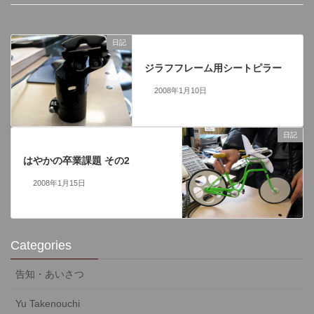
日記
前の記事
ジラフフレーム用シートピラー
2008年1月10日
日記
次の記事
はやかの卒業課題 その2
2008年1月15日
Categories
告知・あいさつ
Yu Takenouchi